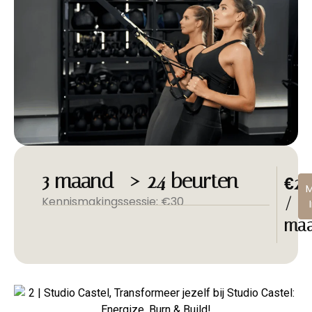
3 maand -> 24 beurten
€24
Kennismakingssessie: €30
/
ma