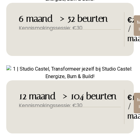
6 maand -> 52 beurten
€20
Kennismakingssessie: €30
/
ma
12 maand -> 104 beurten
€15
Kennismakingssessie: €30
/
ma